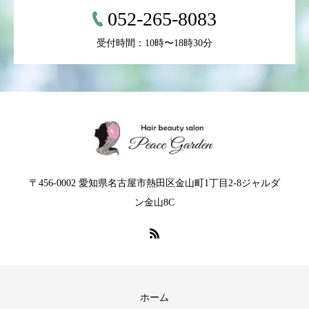
052-265-8083
受付時間：10時〜18時30分
〒456-0002 愛知県名古屋市熱⽥区⾦⼭町1丁⽬2-8ジャルダ
ン⾦⼭8C
ホーム